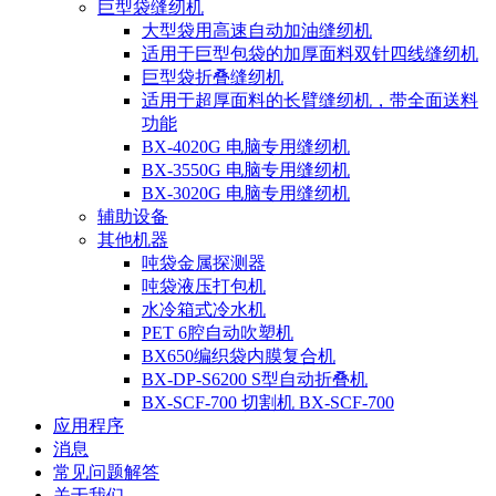
巨型袋缝纫机
大型袋用高速自动加油缝纫机
适用于巨型包袋的加厚面料双针四线缝纫机
巨型袋折叠缝纫机
适用于超厚面料的长臂缝纫机，带全面送料
功能
BX-4020G 电脑专用缝纫机
BX-3550G 电脑专用缝纫机
BX-3020G 电脑专用缝纫机
辅助设备
其他机器
吨袋金属探测器
吨袋液压打包机
水冷箱式冷水机
PET 6腔自动吹塑机
BX650编织袋内膜复合机
BX-DP-S6200 S型自动折叠机
BX-SCF-700 切割机 BX-SCF-700
应用程序
消息
常见问题解答
关于我们