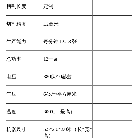
切割长度
定制
切割精度
±2毫米
生产能力
每分钟 12-18 张
总功率
12千瓦
电压
380伏/50赫兹
气压
6公斤/平方厘米
温度
300℃（最高）
机器尺寸
5.5*2.6*2.0米（长*宽*
高）