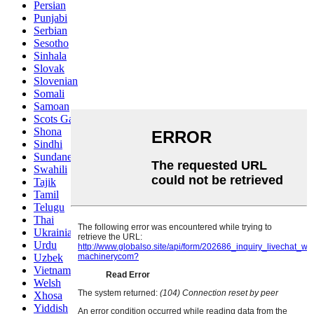
Persian
Punjabi
Serbian
Sesotho
Sinhala
Slovak
Slovenian
Somali
Samoan
Scots Gaelic
Shona
Sindhi
Sundanese
Swahili
Tajik
Tamil
Telugu
Thai
Ukrainian
Urdu
Uzbek
Vietnamese
Welsh
Xhosa
Yiddish