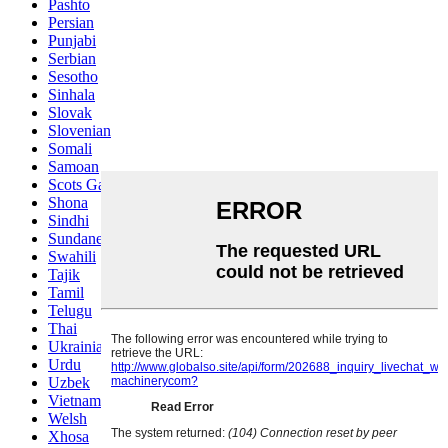
Pashto
Persian
Punjabi
Serbian
Sesotho
Sinhala
Slovak
Slovenian
Somali
Samoan
Scots Gaelic
Shona
Sindhi
Sundanese
Swahili
Tajik
Tamil
Telugu
Thai
Ukrainian
Urdu
Uzbek
Vietnamese
Welsh
Xhosa