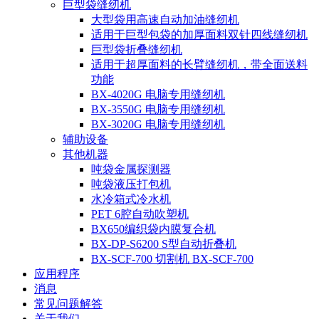
巨型袋缝纫机
大型袋用高速自动加油缝纫机
适用于巨型包袋的加厚面料双针四线缝纫机
巨型袋折叠缝纫机
适用于超厚面料的长臂缝纫机，带全面送料
功能
BX-4020G 电脑专用缝纫机
BX-3550G 电脑专用缝纫机
BX-3020G 电脑专用缝纫机
辅助设备
其他机器
吨袋金属探测器
吨袋液压打包机
水冷箱式冷水机
PET 6腔自动吹塑机
BX650编织袋内膜复合机
BX-DP-S6200 S型自动折叠机
BX-SCF-700 切割机 BX-SCF-700
应用程序
消息
常见问题解答
关于我们