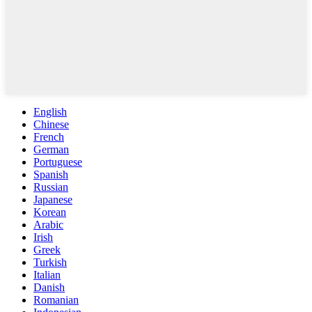
English
Chinese
French
German
Portuguese
Spanish
Russian
Japanese
Korean
Arabic
Irish
Greek
Turkish
Italian
Danish
Romanian