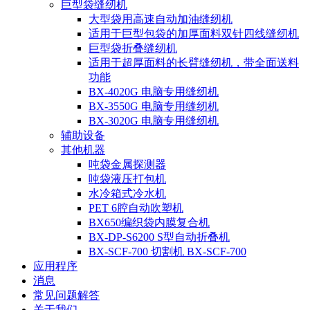
巨型袋缝纫机
大型袋用高速自动加油缝纫机
适用于巨型包袋的加厚面料双针四线缝纫机
巨型袋折叠缝纫机
适用于超厚面料的长臂缝纫机，带全面送料
功能
BX-4020G 电脑专用缝纫机
BX-3550G 电脑专用缝纫机
BX-3020G 电脑专用缝纫机
辅助设备
其他机器
吨袋金属探测器
吨袋液压打包机
水冷箱式冷水机
PET 6腔自动吹塑机
BX650编织袋内膜复合机
BX-DP-S6200 S型自动折叠机
BX-SCF-700 切割机 BX-SCF-700
应用程序
消息
常见问题解答
关于我们