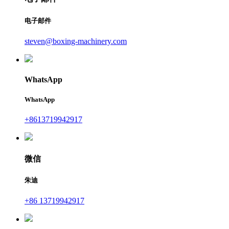
电子邮件
steven@boxing-machinery.com
WhatsApp
WhatsApp
+8613719942917
微信
朱迪
+86 13719942917