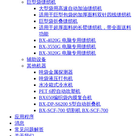
巨型袋缝纫机
大型袋用高速自动加油缝纫机
适用于巨型包袋的加厚面料双针四线缝纫机
巨型袋折叠缝纫机
适用于超厚面料的长臂缝纫机，带全面送料
功能
BX-4020G 电脑专用缝纫机
BX-3550G 电脑专用缝纫机
BX-3020G 电脑专用缝纫机
辅助设备
其他机器
吨袋金属探测器
吨袋液压打包机
水冷箱式冷水机
PET 6腔自动吹塑机
BX650编织袋内膜复合机
BX-DP-S6200 S型自动折叠机
BX-SCF-700 切割机 BX-SCF-700
应用程序
消息
常见问题解答
关于我们