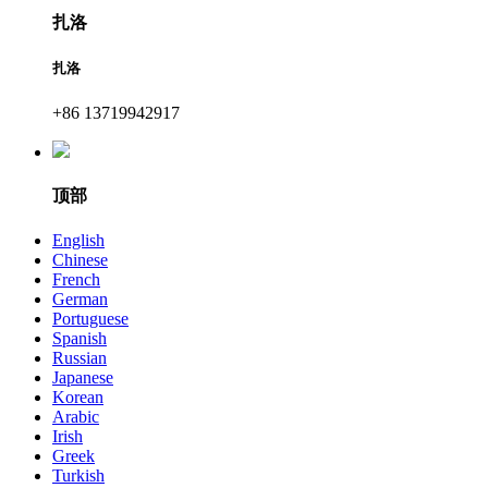
扎洛
扎洛
+86 13719942917
顶部
English
Chinese
French
German
Portuguese
Spanish
Russian
Japanese
Korean
Arabic
Irish
Greek
Turkish