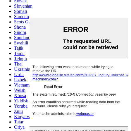
Slovak
Slovenian
Somali
Samoan
Scots Gaelic
Shona
Sindhi
Sundanese
Swahili
Tajik
Tamil
Telugu
Thai
Ukrainian
Urdu
Uzbek
Vietnamese
Welsh
Xhosa
Yiddish
Yoruba
Zulu
Kinyarwanda
Tatar
Oriya