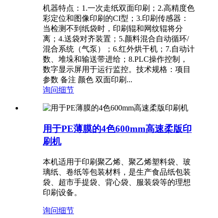
机器特点：1.一次走纸双面印刷；2.高精度色
彩定位和图像印刷的CI型；3.印刷传感器：
当检测不到纸袋时，印刷辊和网纹辊将分
离；4.送袋对齐装置；5.颜料混合自动循环/
混合系统（气泵）；6.红外烘干机；7.自动计
数、堆垛和输送带进给；8.PLC操作控制，
数字显示屏用于运行监控。技术规格：项目
参数 备注 颜色 双面印刷...
询问
细节
用于PE薄膜的4色600mm高速柔版印
刷机
本机适用于印刷聚乙烯、聚乙烯塑料袋、玻
璃纸、卷纸等包装材料，是生产食品纸包装
袋、超市手提袋、背心袋、服装袋等的理想
印刷设备。
询问
细节