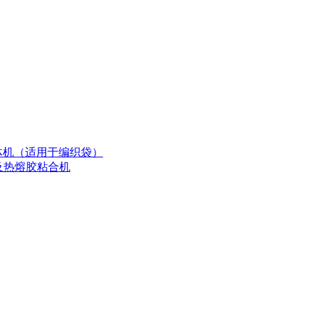
纫一体机（适用于编织袋）
纫及热熔胶粘合机