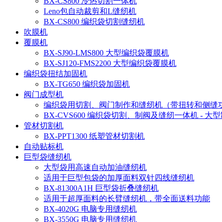
BX-CS800 冷热切割一体机
Leno包自动裁剪和L缝纫机
BX-CS800 编织袋切割缝纫机
吹膜机
覆膜机
BX-SJ90-LMS800 大型编织袋覆膜机
BX-SJ120-FMS2200 大型编织袋覆膜机
编织袋扭结加固机
BX-TG650 编织袋加固机
阀门成型机
编织袋用切割、阀门制作和缝纫机（带扭转和侧缝
BX-CVS600 编织袋切割、制阀及缝纫一体机 - 大
管材切割机
BX-PPT1300 纸塑管材切割机
自动贴标机
巨型袋缝纫机
大型袋用高速自动加油缝纫机
适用于巨型包袋的加厚面料双针四线缝纫机
BX-81300A1H 巨型袋折叠缝纫机
适用于超厚面料的长臂缝纫机，带全面送料功能
BX-4020G 电脑专用缝纫机
BX-3550G 电脑专用缝纫机