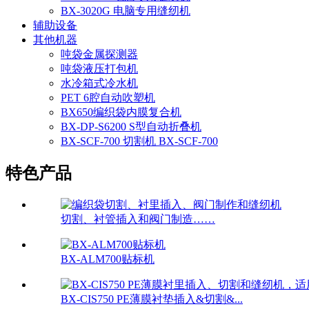
BX-3020G 电脑专用缝纫机
辅助设备
其他机器
吨袋金属探测器
吨袋液压打包机
水冷箱式冷水机
PET 6腔自动吹塑机
BX650编织袋内膜复合机
BX-DP-S6200 S型自动折叠机
BX-SCF-700 切割机 BX-SCF-700
特色产品
切割、衬管插入和阀门制造……
BX-ALM700贴标机
BX-CIS750 PE薄膜衬垫插入&切割&...