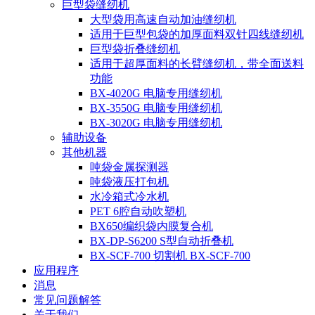
巨型袋缝纫机
大型袋用高速自动加油缝纫机
适用于巨型包袋的加厚面料双针四线缝纫机
巨型袋折叠缝纫机
适用于超厚面料的长臂缝纫机，带全面送料
功能
BX-4020G 电脑专用缝纫机
BX-3550G 电脑专用缝纫机
BX-3020G 电脑专用缝纫机
辅助设备
其他机器
吨袋金属探测器
吨袋液压打包机
水冷箱式冷水机
PET 6腔自动吹塑机
BX650编织袋内膜复合机
BX-DP-S6200 S型自动折叠机
BX-SCF-700 切割机 BX-SCF-700
应用程序
消息
常见问题解答
关于我们